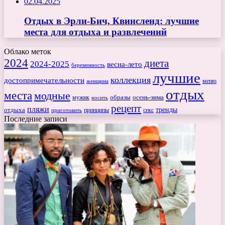
02.04.2025
Отдых в Эрли-Бич, Квинсленд: лучшие
места для отдыха и развлечений
Облако меток
2024
диета
2024-2025
весна-лето
беременность
лучшие
коллекция
достопримечательности
меню
женщина
отдых
места
модные
мужик
образы
осень-зима
носить
рецепт
пляжи
тренды
отдыха
секс
приготовить
принципы
Последние записи