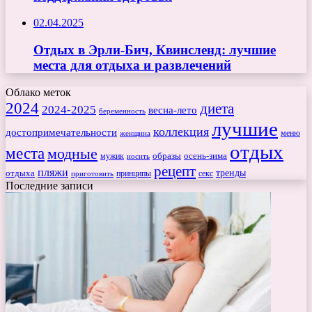
02.04.2025
Отдых в Эрли-Бич, Квинсленд: лучшие
места для отдыха и развлечений
Облако меток
2024
диета
2024-2025
весна-лето
беременность
лучшие
коллекция
достопримечательности
меню
женщина
отдых
места
модные
мужик
образы
осень-зима
носить
рецепт
пляжи
тренды
отдыха
секс
приготовить
принципы
Последние записи