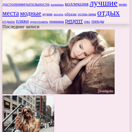
лучшие
коллекция
достопримечательности
меню
женщина
отдых
места
модные
мужик
образы
осень-зима
носить
рецепт
пляжи
тренды
отдыха
секс
приготовить
принципы
Последние записи