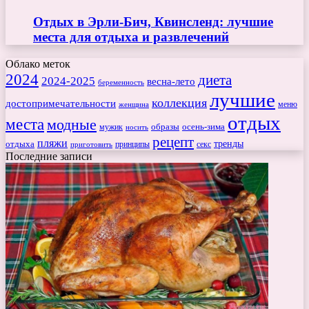
Отдых в Эрли-Бич, Квинсленд: лучшие
места для отдыха и развлечений
Облако меток
2024
диета
2024-2025
весна-лето
беременность
лучшие
коллекция
достопримечательности
меню
женщина
отдых
места
модные
мужик
образы
осень-зима
носить
рецепт
пляжи
тренды
отдыха
секс
приготовить
принципы
Последние записи