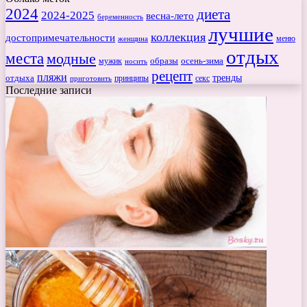
2024
диета
2024-2025
весна-лето
беременность
лучшие
коллекция
достопримечательности
меню
женщина
отдых
места
модные
мужик
образы
осень-зима
носить
рецепт
пляжи
тренды
отдыха
секс
приготовить
принципы
Последние записи