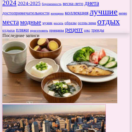
2024
диета
2024-2025
весна-лето
беременность
лучшие
коллекция
достопримечательности
меню
женщина
отдых
места
модные
мужик
образы
осень-зима
носить
рецепт
пляжи
тренды
отдыха
секс
приготовить
принципы
Последние записи