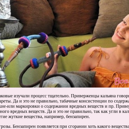
 каковые изучали процесс тщательно. Приверженцы кальяна говор
реты. Да и это не правильно, табачные консистенции по соде
какие-или маркировки о содержании вредных веществ и пр. Прив
много вредных веществ. Да и это не правильно, так как угли в ка
угие жуткие вещества, например, бензапирен.
озы. Бензапирен появляется при сгорании хоть какого вещества 