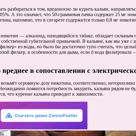
ть разбираться в том, вредоносно ли курить кальян, направляться
05%. А это означает, что 50-граммовая пачка содержит 25 мг ник
тина, напомню, что в сигарете содержится только 0,8 мг никотин
что никотин — алкалоид, находящийся в табаке, обладает сильны
 собственной губительной привычкой. В кальяне, как мы уже с в
ильтр» из воды, но было бы достаточно тупо считать, что целый
охой фильтр, в особенности для дыма, если б вода фильтровала 
о вреднее в сопоставлении с электрическ
ю возьмёт огромную дозу никотина, соответственно, неторопливо
еожиданно появится потребность закурить, кальяна рядом не буд
тся, что курение кальяна приводит к зависимости.