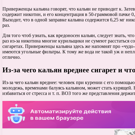
Приверженцы кальяна говорят, что кальян не приводит к. Затева
содержит никотин, и его концентрация в 50-граммовой пачке 0,
Выходит, что в одной заправке кальяна содержится 6,25 мг нико
раз.
Для того чтоб узнать, как вредоносен кальян, следует знать, 
раз из-за никотина многие курильщики не сумеют расстаться со
сигаретах. Приверженцы кальяна здесь же напомнят про «чудо-ф
имеются угольные фильтры. К тому же вода не такой уж и непл
отлично.
Из-за чего кальян вреднее сигарет и чт
Из-за чего кальян вреднее: человек при курении с его помощь
молодежь, временами балуясь кальяном, может стать курящей. Н
избавиться от стресса и т. п. ВОЗ того же представления держи