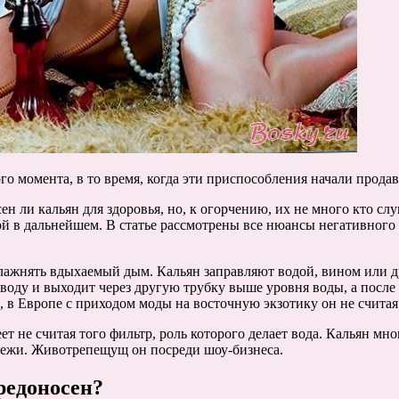
го момента, в то время, когда эти приспособления начали продава
 ли кальян для здоровья, но, к огорчению, их не много кто слуша
зкой в дальнейшем. В статье рассмотрены все нюансы негативног
лажнять вдыхаемый дым. Кальян заправляют водой, вином или д
 воду и выходит через другую трубку выше уровня воды, а после
 в Европе с приходом моды на восточную экзотику он не считая
меет не считая того фильтр, роль которого делает вода. Кальян
дежи. Животрепещущ он посреди шоу-бизнеса.
редоносен?