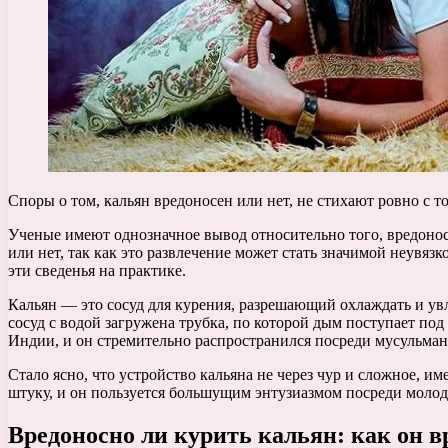
Споры о том, кальян вредоносен или нет, не стихают ровно с то
Ученые имеют однозначное вывод относительно того, вредоносен
или нет, так как это развлечение может стать значимой неувя
эти сведенья на практике.
Кальян — это сосуд для курения, разрешающий охлаждать и ув
сосуд с водой загружена трубка, по которой дым поступает под
Индии, и он стремительно распространился посреди мусульман,
Стало ясно, что устройство кальяна не через чур и сложное, и
штуку, и он пользуется большущим энтузиазмом посреди моло
Вредоносно ли курить кальян: как он в