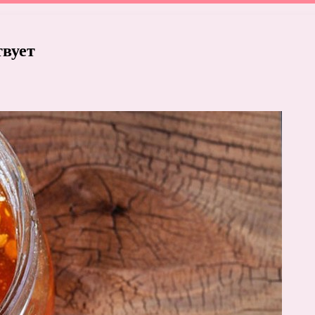
твует