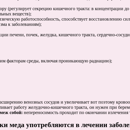
у (регулирует секрецию кишечного тракта: в концентрации до 
льных веществ);
зическую работоспособность, способствует восстановлению сил
ма к заболеваниям);
ии печени, почек, желудка, кишечного тракта, сердечно-сосуди
шим факторам среды, включая проникающую радиацию);
сширению венозных сосудов и увеличивает вот поэтому кровооб
вливает работу желудочно-кишечного тракта, он нужен при бере
меж собой:
непереносимость проходит по окончании излечения т
и меда употребляются в лечении забол