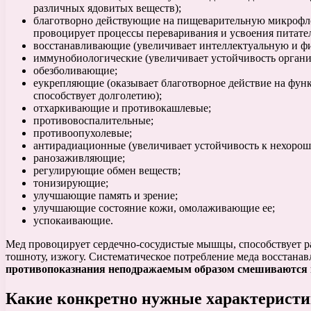
различных ядовитых веществ);
благотворно действующие на пищеварительную микрофлор
провоцирует процессы переваривания и усвоения питате
восстанавливающие (увеличивает интеллектуальную и фи
иммунобиологические (увеличивает устойчивость организ
обезболивающие;
еукрепляющие (оказывает благотворное действие на функц
способствует долголетию);
отхаркивающие и противокашлевые;
противовоспалительные;
противоопухолевые;
антирадиационные (увеличивает устойчивость к нехоро
ранозаживляющие;
регулирующие обмен веществ;
тонизирующие;
улучшающие память и зрение;
улучшающие состояние кожи, омолаживающие ее;
успокаивающие.
Мед провоцирует сердечно-сосудистые мышцы, способствует ра
тошноту, изжогу. Систематическое потребление меда восстана
противопоказнания неподражаемым образом смешиваются 
Какие конкретно нужные характеристик