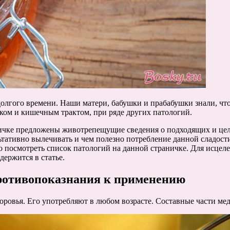
долгого времени. Наши матери, бабушки и прабабушки знали, чт
дком и кишечным трактом, при ряде других патологий.
ичке предложены животрепещущие сведения о подходящих и цели
тативно вылечивать и чем полезно потребление данной сладости
о посмотреть список патологий на данной страничке. Для исцел
держится в статье.
ротивопоказнания к применению
ровья. Его употребляют в любом возрасте. Составные части мед