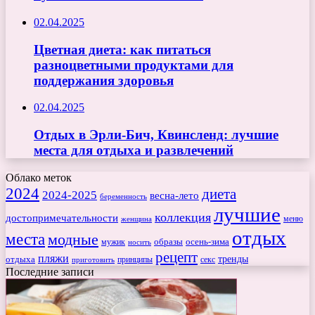
02.04.2025
Цветная диета: как питаться
разноцветными продуктами для
поддержания здоровья
02.04.2025
Отдых в Эрли-Бич, Квинсленд: лучшие
места для отдыха и развлечений
Облако меток
2024
диета
2024-2025
весна-лето
беременность
лучшие
коллекция
достопримечательности
меню
женщина
отдых
места
модные
мужик
образы
осень-зима
носить
рецепт
пляжи
тренды
отдыха
секс
приготовить
принципы
Последние записи