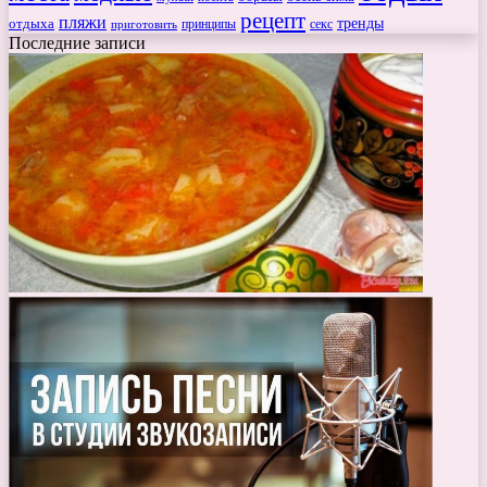
рецепт
пляжи
тренды
отдыха
секс
приготовить
принципы
Последние записи