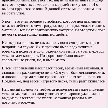
приспособление, как утюг. Но, паузы наука не знает и исходя
из этого, существует миллионы моделей этих утюгов. И от
выбора кружится голова. В данной статье мы поведаем, как
выбрать утюг.
Утюг – это электронное устройство, которое под давлением
веса, воздействием температуры, пара, и воды, может гладить
материю. Нет, не галлактическую материю, на это утюги пока
не могут, пока только ткани, но, любые.
Не глядя на то, что, не так давно, утюги смотрелись пара в
неприятном случае. Их запрещено было подключить в
розетку, и подогреть до определенной температуры, руководя
механизмом контроля. По форме они были похожи на
современные утюги, но, в было место.
В том направлении насыпался песок, временами влажный, и
ставился на раскаленную печь. Сам утюг был металлическим,
и довольно стремительно грелся, раскаливая отлично песок.
Позднее же, под весом нагретого песка, ткань разглаживалась.
На данный момент не требуется использовать такие сложные
механизмы, так как наши узкоглазые товарищи уже издавна
выдумали электронные утюги. Механизм работы в их
довольно несложен.