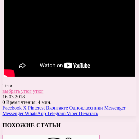
Теги
выбрать утюг
утюг
16.03.2018
0
Время чтения: 4 мин.
Facebook
X
Pinterest
Вконтакте
Одноклассники
Messenger
Messenger
WhatsApp
Telegram
Viber
Печатать
ПОХОЖИЕ СТАТЬИ