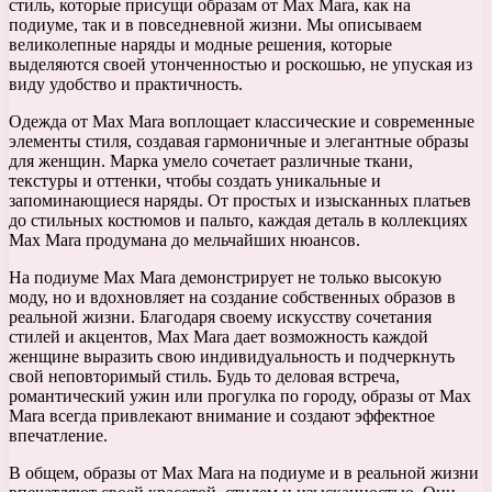
стиль, которые присущи образам от Max Mara, как на
подиуме, так и в повседневной жизни. Мы описываем
великолепные наряды и модные решения, которые
выделяются своей утонченностью и роскошью, не упуская из
виду удобство и практичность.
Одежда от Max Mara воплощает классические и современные
элементы стиля, создавая гармоничные и элегантные образы
для женщин. Марка умело сочетает различные ткани,
текстуры и оттенки, чтобы создать уникальные и
запоминающиеся наряды. От простых и изысканных платьев
до стильных костюмов и пальто, каждая деталь в коллекциях
Max Mara продумана до мельчайших нюансов.
На подиуме Max Mara демонстрирует не только высокую
моду, но и вдохновляет на создание собственных образов в
реальной жизни. Благодаря своему искусству сочетания
стилей и акцентов, Max Mara дает возможность каждой
женщине выразить свою индивидуальность и подчеркнуть
свой неповторимый стиль. Будь то деловая встреча,
романтический ужин или прогулка по городу, образы от Max
Mara всегда привлекают внимание и создают эффектное
впечатление.
В общем, образы от Max Mara на подиуме и в реальной жизни