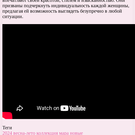
впечатляют своей красотой, стилем и изысканностью. Они
призваны подчеркнуть индивидуальность каждой женщины,
предлагая ей возможность выглядеть безупречно в любой
ситуации.
Теги
2024
весна-лето
коллекция
мара
новые