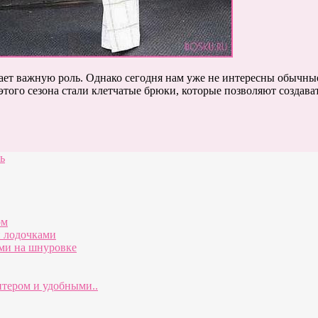
грает важную роль. Однако сегодня нам уже не интересны обычны
того сезона стали клетчатые брюки, которые позволяют создава
ь
ом
и лодочками
ами на шнуровке
итером и удобными..