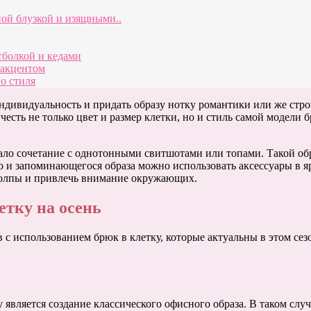
ой блузкой и изящными..
болкой и кедами
 акцентом
о стиля
дивидуальность и придать образу нотку романтики или же строг
есть не только цвет и размер клетки, но и стиль самой модели
ло сочетание с однотонными свитшотами или топами. Такой обр
о и запоминающегося образа можно использовать аксессуары в яр
з толпы и привлечь внимание окружающих.
етку на осень
 с использованием брюк в клетку, которые актуальны в этом сез
является создание классического офисного образа. В таком случ