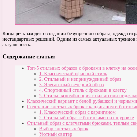
Когда речь заходит о создании безупречного образа, одежда и
нестандартных решений. Одним из самых актуальных трендов э
актуальность.
Содержание статьи:
Топ-5 стильных образов с брюками в клетку на осен
1. Классический офисный стиль
2. Стильный и непринужденный образ
3. Элегантный вечерний образ
4. Спортивный стиль с брюками в клетку
5. Стильная комбинация с пальто или пиджак
Классический вариант с белой рубашкой и черным
Сочетание клетчатых брюк с кардиганом и ботинк
1. Классический образ с кардиганом
2. Стильный образ с ботинками на шнуровке
Стильный образ с клетчатыми брюками, теплым св
Выбор клетчатых брюк
Уютный свитер