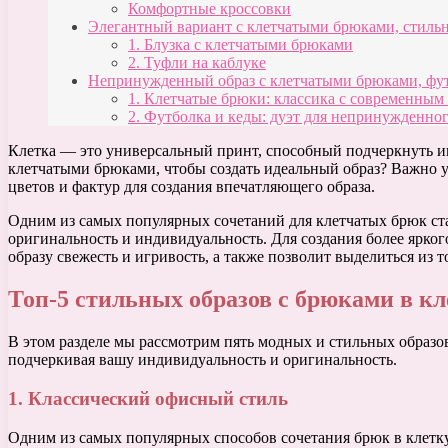
Комфортные кроссовки
Элегантный вариант с клетчатыми брюками, стильн
1. Блузка с клетчатыми брюками
2. Туфли на каблуке
Непринужденный образ с клетчатыми брюками, фут
1. Клетчатые брюки: классика с современным
2. Футболка и кеды: дуэт для непринужденног
Клетка — это универсальный принт, способный подчеркнуть ин
клетчатыми брюками, чтобы создать идеальный образ? Важно уч
цветов и фактур для создания впечатляющего образа.
Одним из самых популярных сочетаний для клетчатых брюк ста
оригинальность и индивидуальность. Для создания более ярког
образу свежесть и игривость, а также позволит выделиться и
Топ-5 стильных образов с брюками в кл
В этом разделе мы рассмотрим пять модных и стильных образов
подчеркивая вашу индивидуальность и оригинальность.
1. Классический офисный стиль
Одним из самых популярных способов сочетания брюк в клетку 