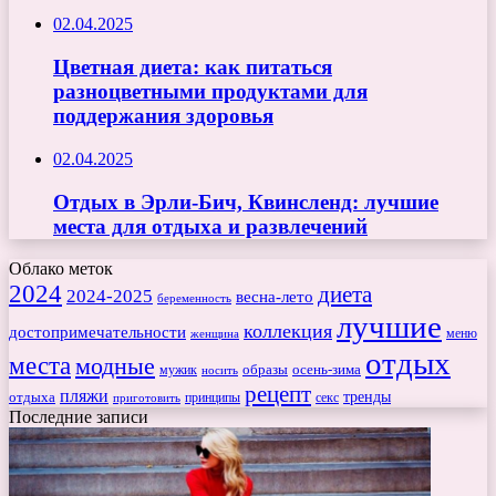
02.04.2025
Цветная диета: как питаться
разноцветными продуктами для
поддержания здоровья
02.04.2025
Отдых в Эрли-Бич, Квинсленд: лучшие
места для отдыха и развлечений
Облако меток
2024
диета
2024-2025
весна-лето
беременность
лучшие
коллекция
достопримечательности
меню
женщина
отдых
места
модные
мужик
образы
осень-зима
носить
рецепт
пляжи
тренды
отдыха
секс
приготовить
принципы
Последние записи