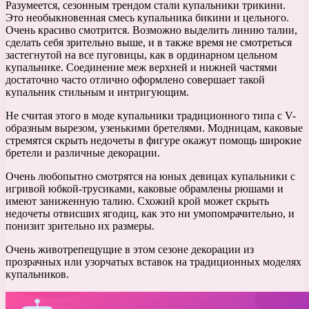
Разумеется, сезонным трендом стали купальники трикини.
Это необыкновенная смесь купальника бикини и цельного.
Очень красиво смотрится. Возможно выделить линию талии,
сделать себя зрительно выше, и в также время не смотреться
застегнутой на все пуговицы, как в ординарном цельном
купальнике. Соединение меж верхней и нижней частями
достаточно часто отлично оформлено совершает такой
купальник стильным и интригующим.
Не считая этого в моде купальники традиционного типа с V-
образным вырезом, узенькими бретелями. Модницам, каковые
стремятся скрыть недочеты в фигуре окажут помощь широкие
бретели и различные декорации.
Очень любопытно смотрятся на юных девицах купальники с
игривой юбкой-трусиками, каковые обрамлены рюшами и
имеют заниженную талию. Схожий крой может скрыть
недочеты отвисших ягодиц, как это ни умопомрачительно, и
понизит зрительно их размеры.
Очень животрепещущие в этом сезоне декорации из
прозрачных или узорчатых вставок на традиционных моделях
купальников.