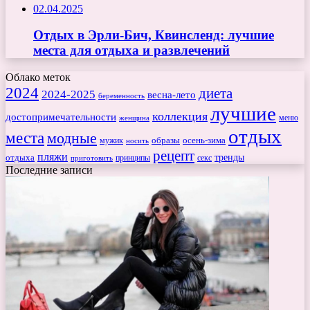
02.04.2025
Отдых в Эрли-Бич, Квинсленд: лучшие
места для отдыха и развлечений
Облако меток
2024
диета
2024-2025
весна-лето
беременность
лучшие
коллекция
достопримечательности
меню
женщина
отдых
места
модные
мужик
образы
осень-зима
носить
рецепт
пляжи
тренды
отдыха
секс
приготовить
принципы
Последние записи