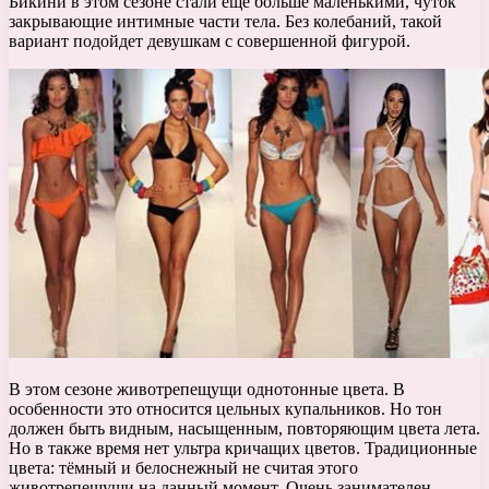
Бикини в этом сезоне стали еще больше маленькими, чуток
закрывающие интимные части тела. Без колебаний, такой
вариант подойдет девушкам с совершенной фигурой.
В этом сезоне животрепещущи однотонные цвета. В
особенности это относится цельных купальников. Но тон
должен быть видным, насыщенным, повторяющим цвета лета.
Но в также время нет ультра кричащих цветов. Традиционные
цвета: тёмный и белоснежный не считая этого
животрепещущи на данный момент. Очень занимателен