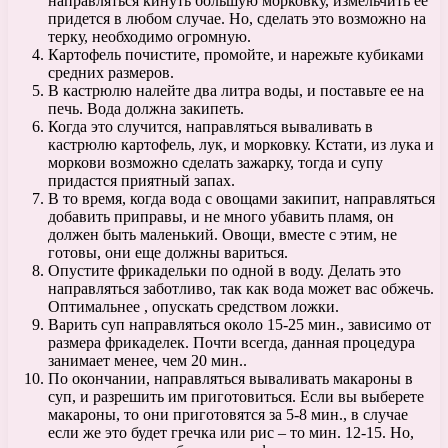
направляться кинуть большую морковку, измельчить ее
придется в любом случае. Но, сделать это возможно на
терку, необходимо огромную.
Картофель почистите, промойте, и нарежьте кубиками
средних размеров.
В кастрюлю налейте два литра воды, и поставьте ее на
печь. Вода должна закипеть.
Когда это случится, направляться вываливать в
кастрюлю картофель, лук, и морковку. Кстати, из лука и
моркови возможно сделать зажарку, тогда и супу
придастся приятный запах.
В то время, когда вода с овощами закипит, направляться
добавить приправы, и не много убавить пламя, он
должен быть маленький. Овощи, вместе с этим, не
готовы, они еще должны вариться.
Опустите фрикадельки по одной в воду. Делать это
направляться заботливо, так как вода может вас обжечь.
Оптимальнее , опускать средством ложки.
Варить суп направляться около 15-25 мин., зависимо от
размера фрикаделек. Почти всегда, данная процедура
занимает менее, чем 20 мин..
По окончании, направляться вываливать макароны в
суп, и разрешить им приготовиться. Если вы выберете
макароны, то они приготовятся за 5-8 мин., в случае
если же это будет гречка или рис – то мин. 12-15. Но,