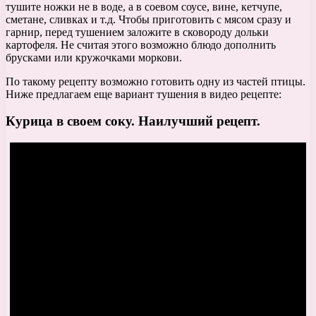
тушите ножки не в воде, а в соевом соусе, вине, кетчупе,
сметане, сливках и т.д. Чтобы приготовить с мясом сразу и
гарнир, перед тушением заложите в сковороду дольки
картофеля. Не считая этого возможно блюдо дополнить
брусками или кружочками моркови.
По такому рецепту возможно готовить одну из частей птицы.
Ниже предлагаем еще вариант тушения в видео рецепте:
Курица в своем соку. Наилучший рецепт.