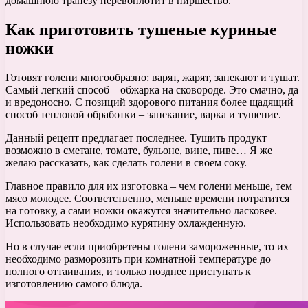
домашнюю трапезу перевоплотит в пиршество.
Как приготовить тушеные куриные
ножки
Готовят голени многообразно: варят, жарят, запекают и тушат.
Самый легкий способ – обжарка на сковороде. Это смачно, да
и вредоносно. С позиций здорового питания более щадящий
способ тепловой обработки – запекание, варка и тушение.
Данный рецепт предлагает последнее. Тушить продукт
возможно в сметане, томате, бульоне, вине, пиве… Я же
желаю рассказать, как сделать голени в своем соку.
Главное правило для их изготовка – чем голени меньше, тем
мясо молодее. Соответственно, меньше времени потратится
на готовку, а сами ножки окажутся значительно ласковее.
Использовать необходимо курятину охлажденную.
Но в случае если приобретены голени замороженные, то их
необходимо разморозить при комнатной температуре до
полного оттаивания, и только позднее приступать к
изготовлению самого блюда.