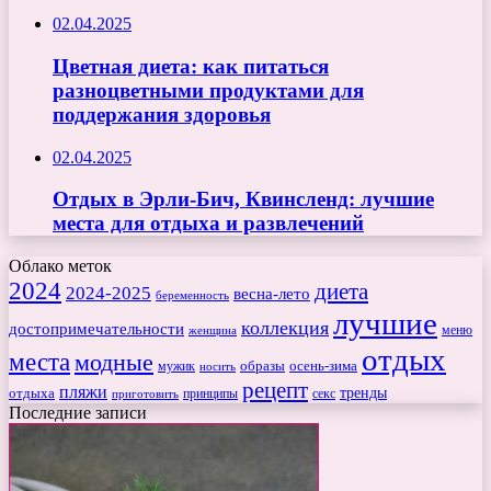
02.04.2025
Цветная диета: как питаться
разноцветными продуктами для
поддержания здоровья
02.04.2025
Отдых в Эрли-Бич, Квинсленд: лучшие
места для отдыха и развлечений
Облако меток
2024
диета
2024-2025
весна-лето
беременность
лучшие
коллекция
достопримечательности
меню
женщина
отдых
места
модные
мужик
образы
осень-зима
носить
рецепт
пляжи
тренды
отдыха
секс
приготовить
принципы
Последние записи