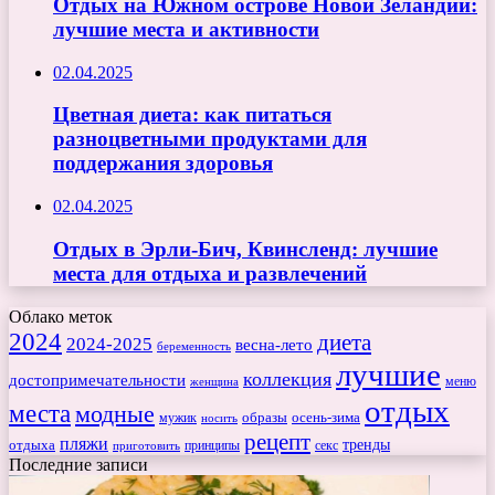
Отдых на Южном острове Новой Зеландии:
лучшие места и активности
02.04.2025
Цветная диета: как питаться
разноцветными продуктами для
поддержания здоровья
02.04.2025
Отдых в Эрли-Бич, Квинсленд: лучшие
места для отдыха и развлечений
Облако меток
2024
диета
2024-2025
весна-лето
беременность
лучшие
коллекция
достопримечательности
меню
женщина
отдых
места
модные
мужик
образы
осень-зима
носить
рецепт
пляжи
тренды
отдыха
секс
приготовить
принципы
Последние записи