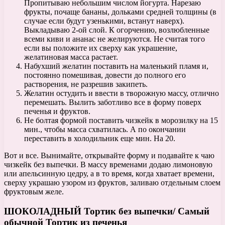
Пропитываю небольшим числом йогурта. Нарезаю
фрукты, почаще бананы, дольками средней толщины (в
случае если будут узенькими, встанут наверх).
Выкладываю 2-ой слой. К огорчению, возлюбленные
всеми киви и ананас не желируются. Не считая того
если вы положите их сверху как украшение,
желатиновая масса растает.
Набухший желатин поставить на маленький пламя и,
постоянно помешивая, довести до полного его
растворения, не разрешив закипеть.
Желатин остудить и ввести в творожную массу, отлично
перемешать. Вылить заботливо все в форму поверх
печенья и фруктов.
Не болтая формой поставить чизкейк в морозилку на 15
мин., чтобы масса схватилась. А по окончании
переставить в холодильник еще мин. На 20.
Вот и все. Вынимайте, открывайте форму и подавайте к чаю
чизкейк без выпечки. В массу временами додаю лимоновую
или апельсинную цедру, а в то время, когда хватает времени,
сверху украшаю узором из фруктов, заливаю отдельным слоем
фруктовым желе.
ШОКОЛАДНЫЙ Тортик без выпечки/ Самый
обычной Тортик из печенья