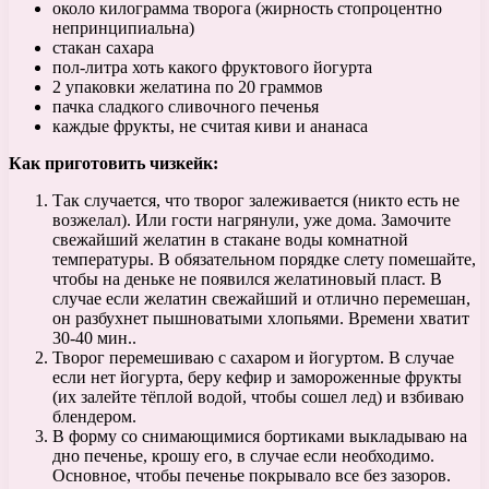
около килограмма творога (жирность стопроцентно
непринципиальна)
стакан сахара
пол-литра хоть какого фруктового йогурта
2 упаковки желатина по 20 граммов
пачка сладкого сливочного печенья
каждые фрукты, не считая киви и ананаса
Как приготовить чизкейк:
Так случается, что творог залеживается (никто есть не
возжелал). Или гости нагрянули, уже дома. Замочите
свежайший желатин в стакане воды комнатной
температуры. В обязательном порядке слету помешайте,
чтобы на деньке не появился желатиновый пласт. В
случае если желатин свежайший и отлично перемешан,
он разбухнет пышноватыми хлопьями. Времени хватит
30-40 мин..
Творог перемешиваю с сахаром и йогуртом. В случае
если нет йогурта, беру кефир и замороженные фрукты
(их залейте тёплой водой, чтобы сошел лед) и взбиваю
блендером.
В форму со снимающимися бортиками выкладываю на
дно печенье, крошу его, в случае если необходимо.
Основное, чтобы печенье покрывало все без зазоров.