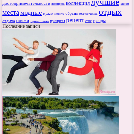
лучшие
коллекция
достопримечательности
меню
женщина
отдых
места
модные
мужик
образы
осень-зима
носить
рецепт
пляжи
тренды
отдыха
секс
приготовить
принципы
Последние записи