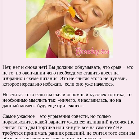
Нет, нет и снова нет! Вы должны обдумывать, что срыв – это
не то, по окончании чего необходимо ставить крест на
избранной схеме питания. Это не считая этого не цунами,
которое нереально избежать, если оно уже началось.
Не считая того если вы съели огромный кусочек тортика, то
необходимо мыслить так: «ничего, я насладилась, но на
данный момент буду еще прилежнее».
Самое ужасное – это угрызения совести, но только
поразмыслите, какой вариант ужаснее: излишний кусочек (не
считая того два) тортика или кинуть все на самотек? Не
требуется принимать ранних решений, не считая того если вы
объелись, не свидетельствует, что все пропало.