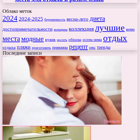
Облако меток
2024
диета
2024-2025
весна-лето
беременность
лучшие
коллекция
достопримечательности
меню
женщина
отдых
места
модные
мужик
образы
осень-зима
носить
рецепт
пляжи
тренды
отдыха
секс
приготовить
принципы
Последние записи