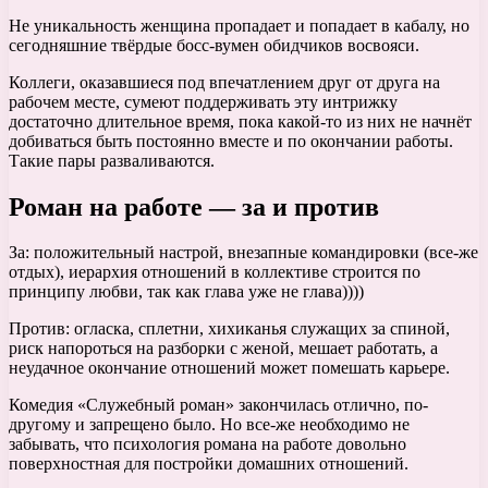
Не уникальность женщина пропадает и попадает в кабалу, но
сегодняшние твёрдые босс-вумен обидчиков восвояси.
Коллеги, оказавшиеся под впечатлением друг от друга на
рабочем месте, сумеют поддерживать эту интрижку
достаточно длительное время, пока какой-то из них не начнёт
добиваться быть постоянно вместе и по окончании работы.
Такие пары разваливаются.
Роман на работе — за и против
За: положительный настрой, внезапные командировки (все-же
отдых), иерархия отношений в коллективе строится по
принципу любви, так как глава уже не глава))))
Против: огласка, сплетни, хихиканья служащих за спиной,
риск напороться на разборки с женой, мешает работать, а
неудачное окончание отношений может помешать карьере.
Комедия «Служебный роман» закончилась отлично, по-
другому и запрещено было. Но все-же необходимо не
забывать, что психология романа на работе довольно
поверхностная для постройки домашних отношений.