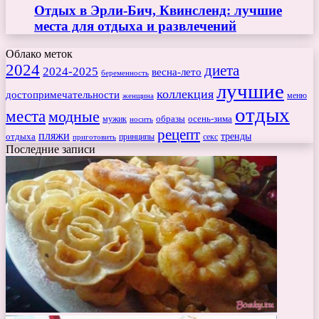
Отдых в Эрли-Бич, Квинсленд: лучшие
места для отдыха и развлечений
Облако меток
2024
диета
2024-2025
весна-лето
беременность
лучшие
коллекция
достопримечательности
меню
женщина
отдых
места
модные
мужик
образы
осень-зима
носить
рецепт
пляжи
тренды
отдыха
секс
приготовить
принципы
Последние записи