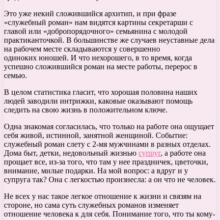
Это уже некий сложившийся архитип, и при фразе
«служебный роман» нам видятся картины секретарши с
главой или «добропорядочного» семьянина с молодой
практиканточкой. В большинстве же случаев неуставные дела
на рабочем месте складываются у совершенно
одиноких юношей. И что нехорошего, в то время, когда
успешно сложившийся роман на месте работы, перерос в
семью.
В целом статистика гласит, что хорошая половина наших
людей заводили интрижки, каковые оказывают помощь
следить на свою жизнь в положительном ключе.
Одна знакомая согласилась, что только на работе она ощущает
себя живой, истинной, занятной женщиной. Событие:
служебный роман слету с 2-мя мужчинами в разных отделах.
Дома быт, детки, недовольный жизнью
супруг
, а работе она
прощает все, из-за того, что там у нее праздничек, цветочки,
внимание, милые подарки. На мой вопрос: а вдруг и у
супруга так? Она с легкостью произнесла: а он что не человек.
Не всех у нас такое легкое отношение к жизни и связям на
стороне, но сама суть служебных романов изменяет
отношение человека к для себя. Понимание того, что ты кому-