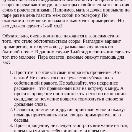
ссоры переживают люди, для которых свойственна тесноватая
связь с родственниками. Например, мать и дочка привыкли по
паре раз на день гласить меж собой по телефону. По
окончании размолвки неважно какая хочет примирения. Но
кто должен сделать 1-ый ход?
Обязательно, очень почти все находится в зависимости от
того, что стало обстоятельством ссоры. Разглядим вариант
примирения, в то время, когда размолвка случилась на
бытовой почве. В данном случае 1-ый ход в состоянии сделать
тот, кто молодее. Пара советов, каковые окажут помощь для
вас:
Простите и готовься сами попросить прощение. Это
важно! Не считая того в случае если убеждены в
собственной правоте. Не забывайте, что искреннее
раскаяние – это правильный шаг на встречу к миру. А
просить прощение постоянно есть за что по окончании
скандала: за неумение вовремя тормознуть в споре; за
досадные слова.
Сладости, цветочки и другие приятные мелочи окажут
помощь приготовить «землю» для примирительного
беседы.
Прося прощение, не следует заострять внимание на том,
в чем вы считаете себя виновным, а в чем нет.