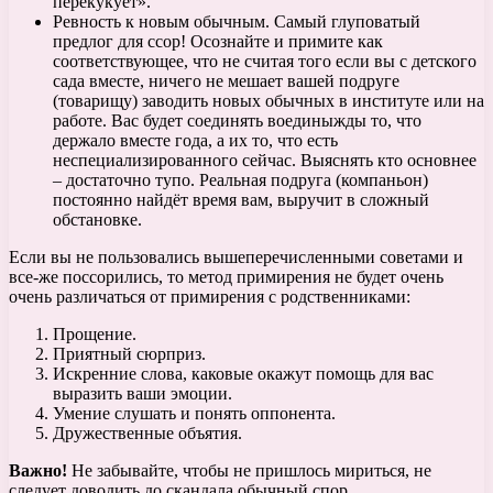
перекукует».
Ревность к новым обычным. Самый глуповатый
предлог для ссор! Осознайте и примите как
соответствующее, что не считая того если вы с детского
сада вместе, ничего не мешает вашей подруге
(товарищу) заводить новых обычных в институте или на
работе. Вас будет соединять воединыжды то, что
держало вместе года, а их то, что есть
неспециализированного сейчас. Выяснять кто основнее
– достаточно тупо. Реальная подруга (компаньон)
постоянно найдёт время вам, выручит в сложный
обстановке.
Если вы не пользовались вышеперечисленными советами и
все-же поссорились, то метод примирения не будет очень
очень различаться от примирения с родственниками:
Прощение.
Приятный сюрприз.
Искренние слова, каковые окажут помощь для вас
выразить ваши эмоции.
Умение слушать и понять оппонента.
Дружественные объятия.
Важно!
Не забывайте, чтобы не пришлось мириться, не
следует доводить до скандала обычный спор.