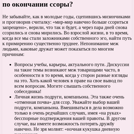
по окончании ссоры?
Не забывайте, как в молодые годы, сцепившись мизинчиками
и проговорив считалку: «мир-мир навечно больше ссориться
запрещено», верили, что так и будет, а через пара дней снова
ссорились и снова мирились. Во взрослой жизни, в то время,
когда все мы стали заложниками собственного эго, найти путь
к примирению существенно труднее. Непонимание меж
людьми, каковые дружат может показаться по многим
причинам:
Вопросы учебы, карьеры, актуального пути. Дискуссии
на такие темы возникают меж товарищами часто, в
особенности в то время, когда у сторон разные взгляды
на это. Хоть какой человек в праве на свое вывод по
всем вопросам. Могите слышать собственного
собеседника!
Личная жизнь подруги, компаньона. Эта также очень
«отменная почва» для ссор. Уважайте выбор вашей
подруги, компаньона. Вмешиваться в дела возможно
только в очень редчайших случаях, имея «на руках»
бесспорные подтверждения вашей правоты. В другом
случае, вы имеете возможность потерять дружбу
навечно. Не зря молвят: «ночная кукушка дневную