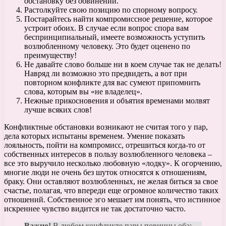
обстановку без обвинений.
Растолкуйте свою позицию по спорному вопросу.
Постарайтесь найти компромиссное решение, которое
устроит обоих. В случае если вопрос спора вам
беспринципиальный, имеете возможность уступить
возлюбленному человеку. Это будет оценено по
преимуществу!
Не давайте слово больше ни в коем случае так не делать!
Навряд ли возможно это предвидеть, а вот при
повторном конфликте для вас сумеют припомнить
слова, которым вы «не владелец».
Нежные прикосновения и объятия временами молвят
лучше всяких слов!
Конфликтные обстановки возникают не считая того у пар,
дела которых испытаны временем. Умение показать
лояльность, пойти на компромисс, отрешиться когда-то от
собственных интересов в пользу возлюбленного человека –
все это выручило несколько любовную «лодку». К огорчению,
многие люди не очень без шуток относятся к отношениям,
браку. Они оставляют возлюбленных, не желая биться за свое
счастье, полагая, что впереди еще огромное количество таких
отношений. Собственное эго мешает им понять, что истинное
искреннее чувство видится не так достаточно часто.
Важно!
В любом конфликте пары повинны оба: