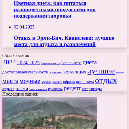
Цветная диета: как питаться
разноцветными продуктами для
поддержания здоровья
02.04.2025
Отдых в Эрли-Бич, Квинсленд: лучшие
места для отдыха и развлечений
Облако меток
2024
диета
2024-2025
весна-лето
беременность
лучшие
коллекция
достопримечательности
меню
женщина
отдых
места
модные
мужик
образы
осень-зима
носить
рецепт
пляжи
тренды
отдыха
секс
приготовить
принципы
Последние записи