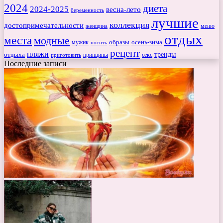
2024
диета
2024-2025
весна-лето
беременность
лучшие
коллекция
достопримечательности
меню
женщина
отдых
места
модные
мужик
образы
осень-зима
носить
рецепт
пляжи
тренды
отдыха
секс
приготовить
принципы
Последние записи