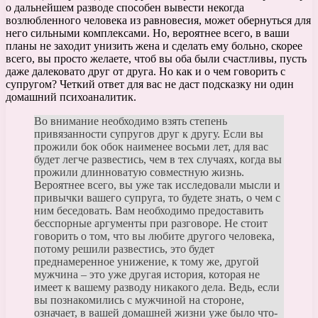
о дальнейшем разводе способен вывести некогда
возлюбленного человека из равновесия, может обернуться для
него сильными комплексами. Но, вероятнее всего, в ваши
планы не заходит унизить жена и сделать ему больно, скорее
всего, вы просто желаете, чтоб вы оба были счастливы, пусть
даже далековато друг от друга. Но как и о чем говорить с
супругом? Четкий ответ для вас не даст подсказку ни один
домашний психоаналитик.
Во внимание необходимо взять степень
привязанности супругов друг к другу. Если вы
прожили бок обок наименее восьми лет, для вас
будет легче развестись, чем в тех случаях, когда вы
прожили длинноватую совместную жизнь.
Вероятнее всего, вы уже так исследовали мысли и
привычки вашего супруга, то будете знать, о чем с
ним беседовать. Вам необходимо предоставить
бесспорные аргументы при разговоре. Не стоит
говорить о том, что вы любите другого человека,
потому решили развестись, это будет
преднамеренное унижение, к тому же, другой
мужчина – это уже другая история, которая не
имеет к вашему разводу никакого дела. Ведь, если
вы познакомились с мужчиной на стороне,
означает, в вашей домашней жизни уже было что-