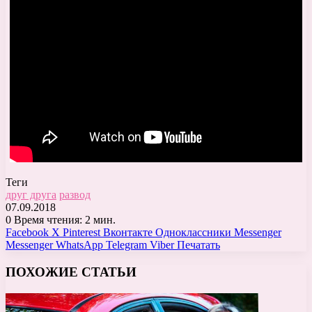
Теги
друг друга
развод
07.09.2018
0
Время чтения: 2 мин.
Facebook
X
Pinterest
Вконтакте
Одноклассники
Messenger
Messenger
WhatsApp
Telegram
Viber
Печатать
ПОХОЖИЕ СТАТЬИ