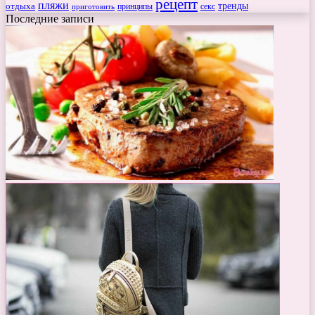
рецепт
пляжи
тренды
отдыха
секс
приготовить
принципы
Последние записи