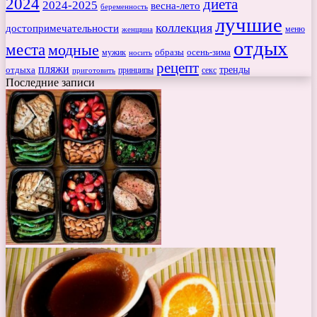
2024
диета
2024-2025
весна-лето
беременность
лучшие
коллекция
достопримечательности
меню
женщина
отдых
места
модные
мужик
образы
осень-зима
носить
рецепт
пляжи
тренды
отдыха
секс
приготовить
принципы
Последние записи