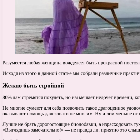
Разумеется любая женщина вожделеет быть прекрасной постоян
Исходя из этого в данной статье мы собрали различные практи
Желаю быть стройной
80% дам стремятся похудеть, но им мешает недочет времени, ко
Не многие сумеют для себя позволить такое драгоценное удов
оказывают помощь далековато не многим. Ну и чем меньше от и
Лучше не брать дорогостоящие биодобавки, а израсходовать ту
«Выглядишь замечательно!» — не правда ли, приятно это слышат