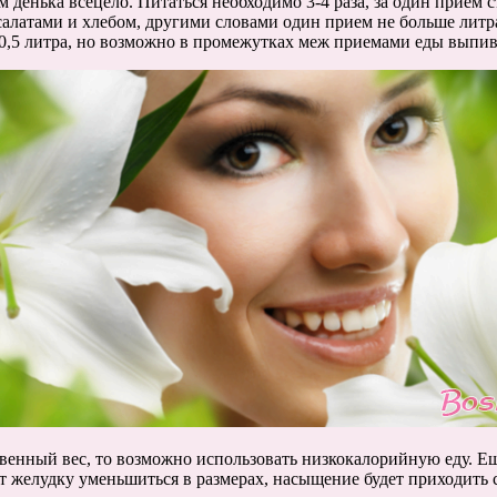
 денька всецело. Питаться необходимо 3-4 раза, за один прием 
 салатами и хлебом, другими словами один прием не больше литр
 0,5 литра, но возможно в промежутках меж приемами еды выпива
твенный вес, то возможно использовать низкокалорийную еду. Еш
т желудку уменьшиться в размерах, насыщение будет приходить 