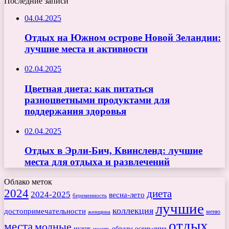
Последние записи
04.04.2025
Отдых на Южном острове Новой Зеландии:
лучшие места и активности
02.04.2025
Цветная диета: как питаться
разноцветными продуктами для
поддержания здоровья
02.04.2025
Отдых в Эрли-Бич, Квинсленд: лучшие
места для отдыха и развлечений
Облако меток
2024
диета
2024-2025
весна-лето
беременность
лучшие
коллекция
достопримечательности
меню
женщина
отдых
места
модные
мужик
образы
осень-зима
носить