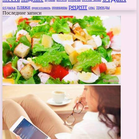
рецепт
пляжи
тренды
отдыха
секс
приготовить
принципы
Последние записи