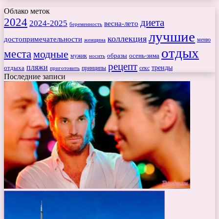
Облако меток
2024
диета
2024-2025
весна-лето
беременность
лучшие
коллекция
достопримечательности
меню
женщина
отдых
места
модные
мужик
образы
осень-зима
носить
рецепт
пляжи
тренды
отдыха
секс
приготовить
принципы
Последние записи