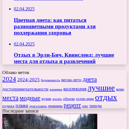
02.04.2025
Цветная диета: как питаться
разноцветными продуктами для
поддержания здоровья
02.04.2025
Отдых в Эрли-Бич, Квинсленд: лучшие
места для отдыха и развлечений
Облако меток
2024
диета
2024-2025
весна-лето
беременность
лучшие
коллекция
достопримечательности
меню
женщина
отдых
места
модные
мужик
образы
осень-зима
носить
рецепт
пляжи
тренды
отдыха
секс
приготовить
принципы
Последние записи