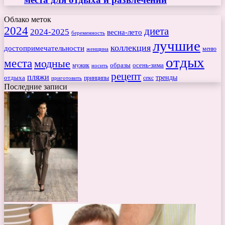
Облако меток
2024
диета
2024-2025
весна-лето
беременность
лучшие
коллекция
достопримечательности
меню
женщина
отдых
места
модные
мужик
образы
осень-зима
носить
рецепт
пляжи
тренды
отдыха
секс
приготовить
принципы
Последние записи