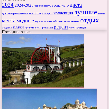
2024
диета
2024-2025
весна-лето
беременность
лучшие
коллекция
достопримечательности
меню
женщина
отдых
места
модные
мужик
образы
осень-зима
носить
рецепт
пляжи
тренды
отдыха
секс
приготовить
принципы
Последние записи