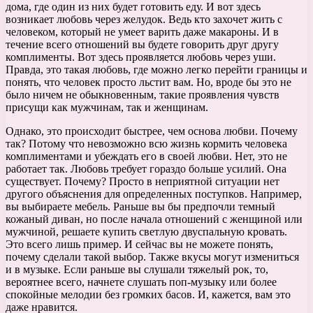
дома, где один из них будет готовить еду. И вот здесь
возникает любовь через желудок. Ведь кто захочет жить с
человеком, который не умеет варить даже макароны. И в
течение всего отношений вы будете говорить друг другу
комплименты. Вот здесь проявляется любовь через уши.
Правда, это такая любовь, где можно легко перейти границы и
понять, что человек просто льстит вам. Но, вроде бы это не
было ничем не обыкновенным, такие проявления чувств
присущи как мужчинам, так и женщинам.
Однако, это происходит быстрее, чем основа любви. Почему
так? Потому что невозможно всю жизнь кормить человека
комплиментами и убеждать его в своей любви. Нет, это не
работает так. Любовь требует гораздо больше усилий. Она
существует. Почему? Просто в неприятной ситуации нет
другого объяснения для определенных поступков. Например,
вы выбираете мебель. Раньше вы бы предпочли темный
кожаный диван, но после начала отношений с женщиной или
мужчиной, решаете купить светлую двуспальную кровать.
Это всего лишь пример. И сейчас вы не можете понять,
почему сделали такой выбор. Также вкусы могут измениться
и в музыке. Если раньше вы слушали тяжелый рок, то,
вероятнее всего, начнете слушать поп-музыку или более
спокойные мелодии без громких басов. И, кажется, вам это
даже нравится.