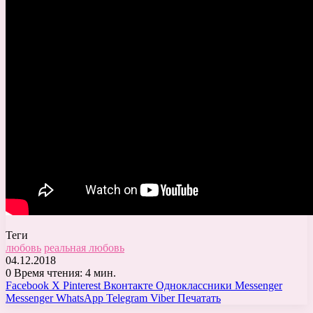
Теги
любовь
реальная любовь
04.12.2018
0
Время чтения: 4 мин.
Facebook
X
Pinterest
Вконтакте
Одноклассники
Messenger
Messenger
WhatsApp
Telegram
Viber
Печатать