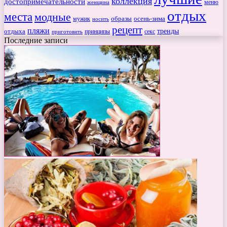
коллекция
достопримечательности
меню
женщина
отдых
места
модные
мужик
образы
осень-зима
носить
рецепт
пляжи
тренды
отдыха
секс
приготовить
принципы
Последние записи