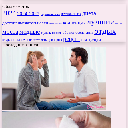
Облако меток
2024
диета
2024-2025
весна-лето
беременность
лучшие
коллекция
достопримечательности
меню
женщина
отдых
места
модные
мужик
образы
осень-зима
носить
рецепт
пляжи
тренды
отдыха
секс
приготовить
принципы
Последние записи