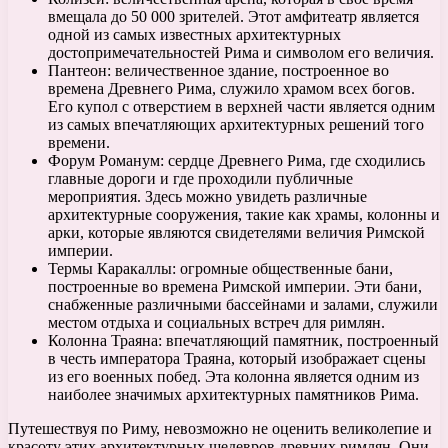
вмещала до 50 000 зрителей. Этот амфитеатр является
одной из самых известных архитектурных
достопримечательностей Рима и символом его величия.
Пантеон: величественное здание, построенное во
времена Древнего Рима, служило храмом всех богов.
Его купол с отверстием в верхней части является одним
из самых впечатляющих архитектурных решений того
времени.
Форум Романум: сердце Древнего Рима, где сходились
главные дороги и где проходили публичные
мероприятия. Здесь можно увидеть различные
архитектурные сооружения, такие как храмы, колонны и
арки, которые являются свидетелями величия Римской
империи.
Термы Каракаллы: огромные общественные бани,
построенные во времена Римской империи. Эти бани,
снабженные различными бассейнами и залами, служили
местом отдыха и социальных встреч для римлян.
Колонна Траяна: впечатляющий памятник, построенный
в честь императора Траяна, который изображает сцены
из его военных побед. Эта колонна является одним из
наиболее значимых архитектурных памятников Рима.
Путешествуя по Риму, невозможно не оценить великолепие и
красоту этих архитектурных шедевров древних римлян. Они