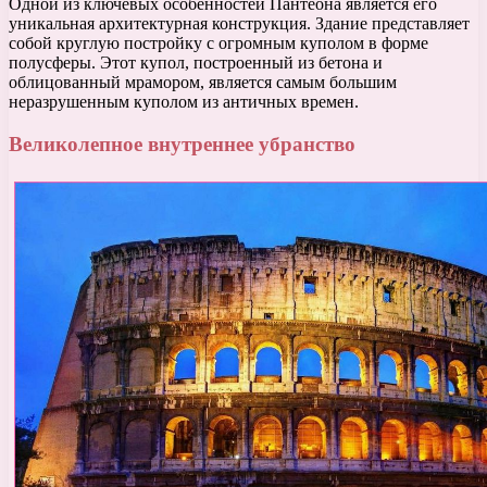
Одной из ключевых особенностей Пантеона является его
уникальная архитектурная конструкция. Здание представляет
собой круглую постройку с огромным куполом в форме
полусферы. Этот купол, построенный из бетона и
облицованный мрамором, является самым большим
неразрушенным куполом из античных времен.
Великолепное внутреннее убранство