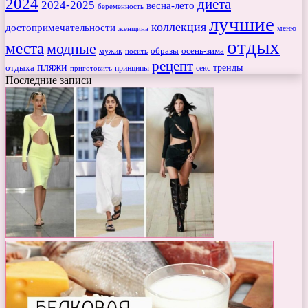
2024
диета
2024-2025
весна-лето
беременность
лучшие
коллекция
достопримечательности
меню
женщина
отдых
места
модные
мужик
образы
осень-зима
носить
рецепт
пляжи
тренды
отдыха
секс
приготовить
принципы
Последние записи