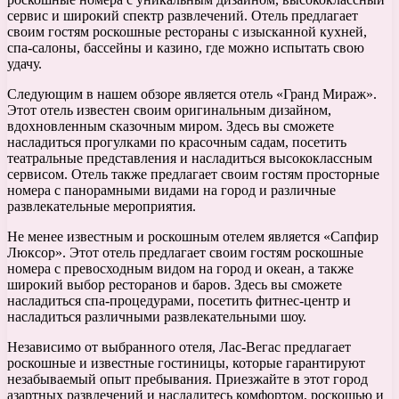
сервис и широкий спектр развлечений. Отель предлагает
своим гостям роскошные рестораны с изысканной кухней,
спа-салоны, бассейны и казино, где можно испытать свою
удачу.
Следующим в нашем обзоре является отель «Гранд Мираж».
Этот отель известен своим оригинальным дизайном,
вдохновленным сказочным миром. Здесь вы сможете
насладиться прогулками по красочным садам, посетить
театральные представления и насладиться высококлассным
сервисом. Отель также предлагает своим гостям просторные
номера с панорамными видами на город и различные
развлекательные мероприятия.
Не менее известным и роскошным отелем является «Сапфир
Люксор». Этот отель предлагает своим гостям роскошные
номера с превосходным видом на город и океан, а также
широкий выбор ресторанов и баров. Здесь вы сможете
насладиться спа-процедурами, посетить фитнес-центр и
насладиться различными развлекательными шоу.
Независимо от выбранного отеля, Лас-Вегас предлагает
роскошные и известные гостиницы, которые гарантируют
незабываемый опыт пребывания. Приезжайте в этот город
азартных развлечений и насладитесь комфортом, роскошью и