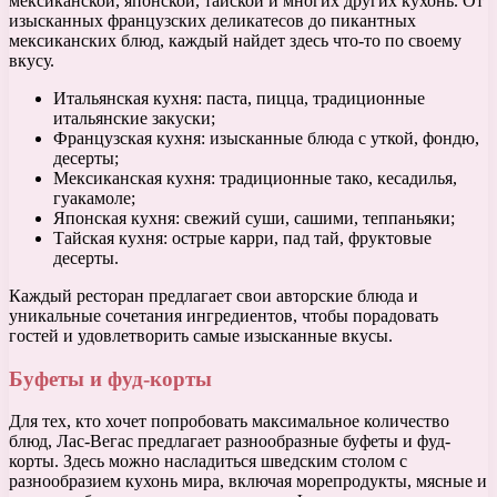
мексиканской, японской, тайской и многих других кухонь. От
изысканных французских деликатесов до пикантных
мексиканских блюд, каждый найдет здесь что-то по своему
вкусу.
Итальянская кухня: паста, пицца, традиционные
итальянские закуски;
Французская кухня: изысканные блюда с уткой, фондю,
десерты;
Мексиканская кухня: традиционные тако, кесадилья,
гуакамоле;
Японская кухня: свежий суши, сашими, теппаньяки;
Тайская кухня: острые карри, пад тай, фруктовые
десерты.
Каждый ресторан предлагает свои авторские блюда и
уникальные сочетания ингредиентов, чтобы порадовать
гостей и удовлетворить самые изысканные вкусы.
Буфеты и фуд-корты
Для тех, кто хочет попробовать максимальное количество
блюд, Лас-Вегас предлагает разнообразные буфеты и фуд-
корты. Здесь можно насладиться шведским столом с
разнообразием кухонь мира, включая морепродукты, мясные и