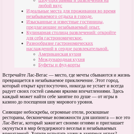
Шоу-программы и развлечения на
любой вкус
Идеальные места для проживания во время
незабываемого отдыха в городе.
Изысканные и известные гостиницы,
предлагающие незабываемый опыт.
Кулинарная столица развлечений: откройте
для себя гастрономическое.
Разнообразие гастрономических
наслаждений в сердце развлекательной.
Американская кухня
Международная кухня
Буфеты и фуд-корты
Встречайте Лас-Вегас — место, где мечты сбываются и жизнь
превращается в незабываемое приключение. Этот город,
который открыт круглосуточно, никогда не устает и всегда
радует своих гостей самыми яркими впечатлениями. Здесь
каждый может найти себе занятие по душе — от игры в
казино до посещения шоу мирового уровня.
Сияющие небоскребы, огромные отели, роскошные
рестораны, бесконечные возможности для шопинга — все это
Лас-Вегас, который зажигает своими огнями и приглашает
окунуться в мир безудержного веселья и незабываемых
впечатлений. Хотите испытать удачу в азартных играх?