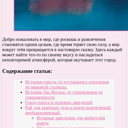
Добро пожаловать в мир, где роскошь и развлечения
становятся одним целым, где время теряет свою силу, а мир
вокруг тебя превращается в настоящую сказку. Здесь каждый
может найти что-то по своему вкусу и насладиться
неповторимой атмосферой, которая окутывает этот город.
Содержание статьи:
История города: от пустынного поселения
до мировой столицы.
История Лас-Вегаса: от становления до
современности
Город азарта и игровых заведений
Рай для азартных душ и центр развлечений:
необыкновенный.
Игорные заведения для любителей
азарта