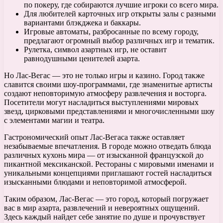
по покеру, где собираются лучшие игроки со всего мира.
Для любителей карточных игр открыты залы с разными
вариантами блэкджека и баккары.
Игровые автоматы, разбросанные по всему городу,
предлагают огромный выбор различных игр и тематик.
Рулетка, символ азартных игр, не оставит
равнодушными ценителей азарта.
Но Лас-Вегас — это не только игры и казино. Город также
славится своими шоу-программами, где знаменитые артисты
создают неповторимую атмосферу развлечения и восторга.
Посетители могут насладиться выступлениями мировых
звезд, цирковыми представлениями и многочисленными шоу
с элементами магии и театра.
Гастрономический опыт Лас-Вегаса также оставляет
незабываемые впечатления. В городе можно отведать блюда
различных кухонь мира — от изысканной французской до
пикантной мексиканской. Рестораны с мировыми именами и
уникальными концепциями приглашают гостей насладиться
изысканными блюдами и неповторимой атмосферой.
Таким образом, Лас-Вегас — это город, который погружает
вас в мир азарта, развлечений и невероятных ощущений.
Здесь каждый найдет себе занятие по душе и прочувствует