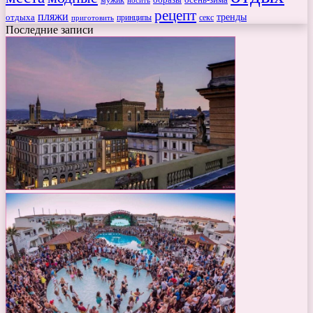
мужик
образы
осень-зима
носить
рецепт
пляжи
тренды
отдыха
секс
приготовить
принципы
Последние записи