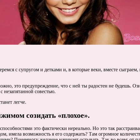
ремся с супругом и детками и, в которые веки, вместе сыграем, 
жно, это предупреждение, что с ней ты радостен не будешь. Озн
с незапятанной совестью.
танет легче.
ижимом созидать «плохое».
особностями это фактически нереально. Но это так расстраивает
ом, имела возможность я его содержать? Там огромное количеств
ующими? Понемногу желание начинает остывать. Так во всем: от 