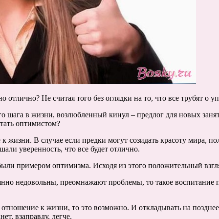
 отлично? Не считая того без оглядки на то, что все трубят о у
ого шага в жизни, возлюбленный кинул – предлог для новых зан
стать оптимистом?
 жизни. В случае если предки могут созидать красоту мира, пол
али уверенность, что все будет отлично.
ыли примером оптимизма. Исходя из этого положительный взгля
янно недовольны, преомнажают проблемы, то такое воспитание п
ь отношение к жизни, то это возможно. И откладывать на позднее
нет, взаправду, легче.