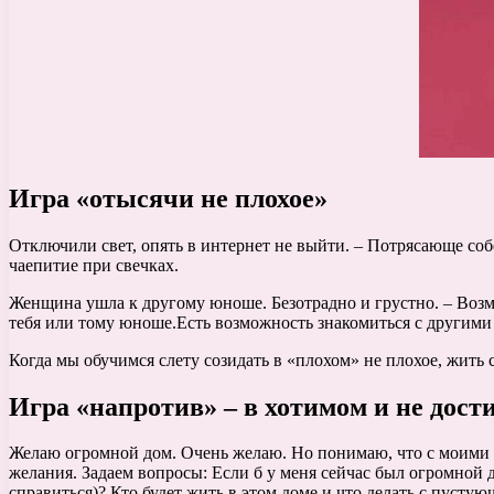
Игра «отысячи не плохое»
Отключили свет, опять в интернет не выйти. – Потрясающе собе
чаепитие при свечках.
Женщина ушла к другому юноше. Безотрадно и грустно. – Возмо
тебя или тому юноше.Есть возможность знакомиться с другими 
Когда мы обучимся слету созидать в «плохом» не плохое, жить с
Игра «напротив» – в хотимом и не дост
Желаю огромной дом. Очень желаю. Но понимаю, что с моими сп
желания. Задаем вопросы: Если б у меня сейчас был огромной д
справиться)? Кто будет жить в этом доме и что делать с пуст