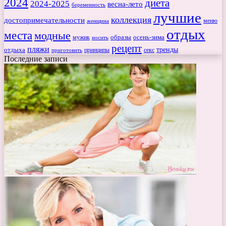
2024
диета
2024-2025
весна-лето
беременность
лучшие
коллекция
достопримечательности
меню
женщина
отдых
места
модные
мужик
образы
осень-зима
носить
рецепт
пляжи
тренды
отдыха
секс
приготовить
принципы
Последние записи