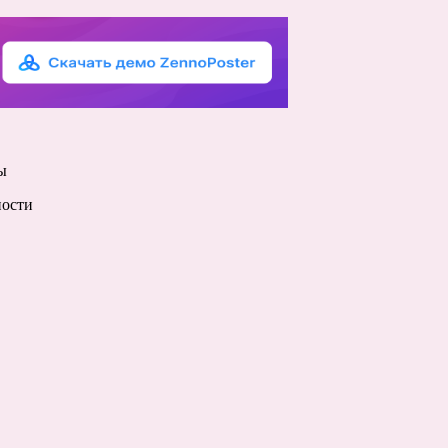
ы
ности