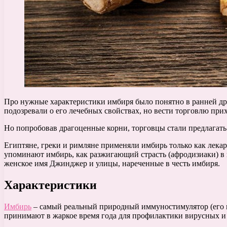
Про нужные характеристики имбиря было понятно в ранней древ
подозревали о его лечебных свойствах, но вести торговлю при
Но попробовав драгоценные корни, торговцы стали предлагать
Египтяне, греки и римляне применяли имбирь только как лекар
упоминают имбирь, как разжигающий страсть (афродизиаки) в п
женское имя Джинджер и улицы, нареченные в честь имбиря.
Характеристики
Имбирь
– самый реальный природный иммуностимулятор (его н
принимают в жаркое время года для профилактики вирусных и