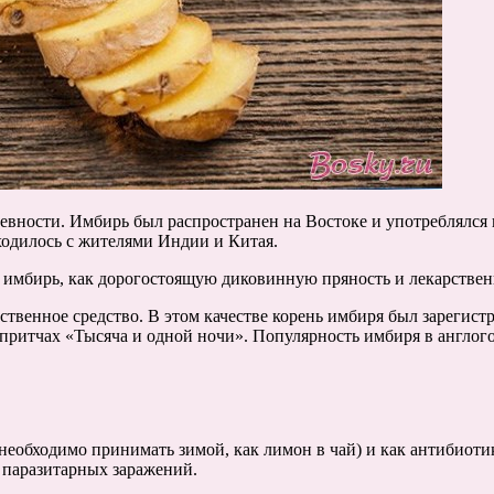
ности. Имбирь был распространен на Востоке и употреблялся не
ходилось с жителями Индии и Китая.
 имбирь, как дорогостоящую диковинную пряность и лекарственн
ственное средство. В этом качестве корень имбиря был зарегис
ритчах «Тысяча и одной ночи». Популярность имбиря в англогов
еобходимо принимать зимой, как лимон в чай) и как антибиот
 паразитарных заражений.