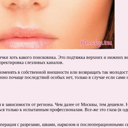
нички хоть какого поисковика. Это подтяжка верхних и нижних 
рректировка слезливых каналов.
 поменять в собственной внешности или возвращать так молодост
нно почаще последствий особых нет, только в случае если сами
я в зависимости от региона. Чем далее от Москвы, тем дешевле. 
ться только к испытанным профессионалам. Все-же это глаза (в 
перация с разрезами, швами, наркозом и послеоперационными си