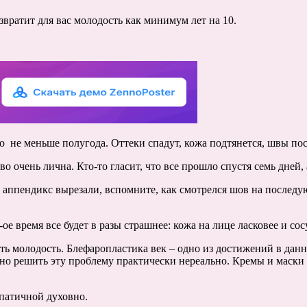
звратит для вас молодость как минимум лет на 10.
но не меньше полугода. Оттеки спадут, кожа подтянется, швы по
 очень лична. Кто-то гласит, что все прошло спустя семь дней, 
 аппендикс вырезали, вспомните, как смотрелся шов на последую
-ое время все будет в разы страшнее: кожа на лице ласковее и со
ть молодость. Блефаропластика век – одно из достижений в дан
но решить эту проблему практически нереально. Кремы и маски д
патичной духовно.