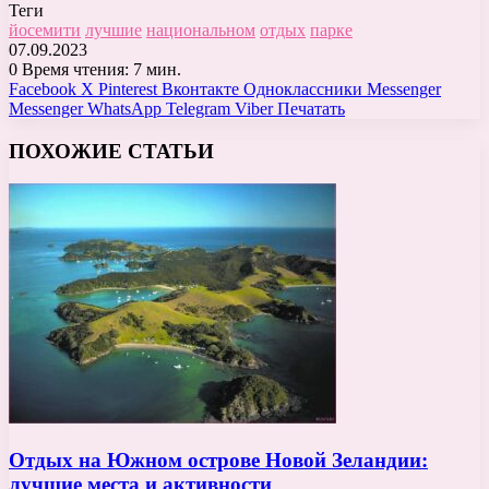
Теги
йосемити
лучшие
национальном
отдых
парке
07.09.2023
0
Время чтения: 7 мин.
Facebook
X
Pinterest
Вконтакте
Одноклассники
Messenger
Messenger
WhatsApp
Telegram
Viber
Печатать
ПОХОЖИЕ СТАТЬИ
Отдых на Южном острове Новой Зеландии:
лучшие места и активности