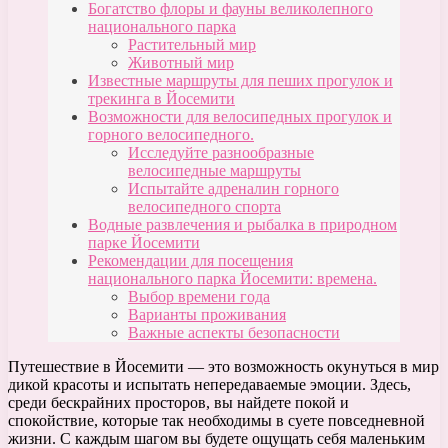
Богатство флоры и фауны великолепного
национального парка
Растительный мир
Животный мир
Известные маршруты для пеших прогулок и
трекинга в Йосемити
Возможности для велосипедных прогулок и
горного велосипедного.
Исследуйте разнообразные
велосипедные маршруты
Испытайте адреналин горного
велосипедного спорта
Водные развлечения и рыбалка в природном
парке Йосемити
Рекомендации для посещения
национального парка Йосемити: времена.
Выбор времени года
Варианты проживания
Важные аспекты безопасности
Путешествие в Йосемити — это возможность окунуться в мир
дикой красоты и испытать непередаваемые эмоции. Здесь,
среди бескрайних просторов, вы найдете покой и
спокойствие, которые так необходимы в суете повседневной
жизни. С каждым шагом вы будете ощущать себя маленьким