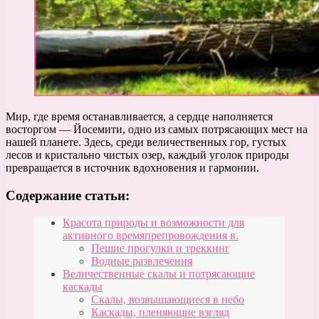
Мир, где время останавливается, а сердце наполняется
восторгом — Йосемити, одно из самых потрясающих мест на
нашей планете. Здесь, среди величественных гор, густых
лесов и кристально чистых озер, каждый уголок природы
превращается в источник вдохновения и гармонии.
Содержание статьи:
Красота природы и возможности для
активного времяпрепровождения в.
Пешие прогулки и треккинг
Водные развлечения
Величественные скалы и потрясающие
каскады
Скалы, возвышающиеся в небо
Каскады, пленяющие взгляд