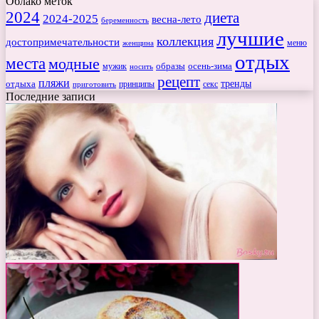
Облако меток
2024
диета
2024-2025
весна-лето
беременность
лучшие
коллекция
достопримечательности
меню
женщина
отдых
места
модные
мужик
образы
осень-зима
носить
рецепт
пляжи
тренды
отдыха
секс
приготовить
принципы
Последние записи