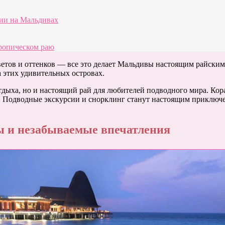
сии на Мальдивах
тропическом раю
етов и оттенков — все это делает Мальдивы настоящим райским 
 этих удивительных островах.
тдыха, но и настоящий рай для любителей подводного мира. Ко
а. Подводные экскурсии и снорклинг станут настоящим приключ
ы и незабываемые впечатления