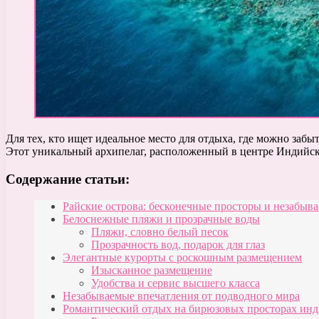
Для тех, кто ищет идеальное место для отдыха, где можно заб
Этот уникальный архипелаг, расположенный в центре Индийско
Содержание статьи:
Райские острова: бесконечные просторы и незабыв
Белоснежные пляжи и прозрачные воды
Пляжи, словно белый песок
Прозрачность вод, подарок для глаз
Элегантные курорты с роскошным размещением
Изысканное размещение
Удобства и сервис высшего класса
Незабываемые впечатления от подводного мира
Романтический отдых на бирюзовых просторах инд