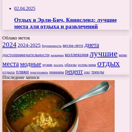
02.04.2025
Отдых в Эрли-Бич, Квинсленд: лучшие
места для отдыха и развлечений
Облако меток
2024
диета
2024-2025
весна-лето
беременность
лучшие
коллекция
достопримечательности
меню
женщина
отдых
места
модные
мужик
образы
осень-зима
носить
рецепт
пляжи
тренды
отдыха
секс
приготовить
принципы
Последние записи