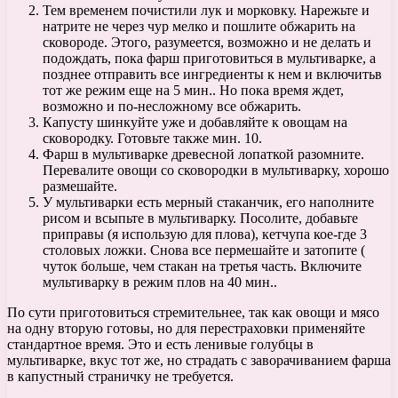
Тем временем почистили лук и морковку. Нарежьте и
натрите не через чур мелко и пошлите обжарить на
сковороде. Этого, разумеется, возможно и не делать и
подождать, пока фарш приготовиться в мультиварке, а
позднее отправить все ингредиенты к нем и включитьв
тот же режим еще на 5 мин.. Но пока время ждет,
возможно и по-несложному все обжарить.
Капусту шинкуйте уже и добавляйте к овощам на
сковородку. Готовьте также мин. 10.
Фарш в мультиварке древесной лопаткой разомните.
Перевалите овощи со сковородки в мультиварку, хорошо
размешайте.
У мультиварки есть мерный стаканчик, его наполните
рисом и всыпьте в мультиварку. Посолите, добавьте
приправы (я использую для плова), кетчупа кое-где 3
столовых ложки. Снова все пермешайте и затопите (
чуток больше, чем стакан на третья часть. Включите
мультиварку в режим плов на 40 мин..
По сути приготовиться стремительнее, так как овощи и мясо
на одну вторую готовы, но для перестраховки применяйте
стандартное время. Это и есть ленивые голубцы в
мультиварке, вкус тот же, но страдать с заворачиванием фарша
в капустный страничку не требуется.