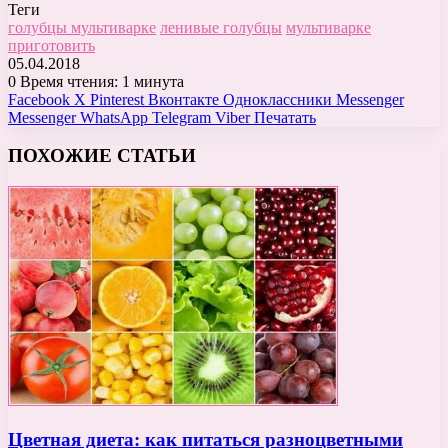
Теги
голубцы мультиварке
ленивые голубцы
мультиварке
приготовить
05.04.2018
0
Время чтения: 1 минута
Facebook
X
Pinterest
Вконтакте
Одноклассники
Messenger
Messenger
WhatsApp
Telegram
Viber
Печатать
ПОХОЖИЕ СТАТЬИ
Цветная диета: как питаться разноцветными