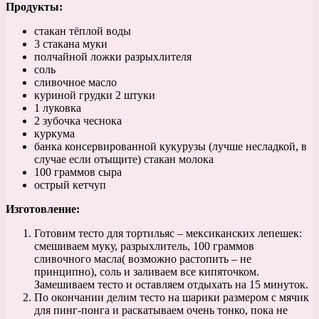
Продукты:
стакан тёплой воды
3 стакана муки
полчайной ложки разрыхлителя
соль
сливочное масло
куриной грудки 2 штуки
1 луковка
2 зубочка чеснока
куркума
банка консервированной кукурузы (лучше несладкой, в
случае если отыщите) стакан молока
100 граммов сыра
острый кетчуп
Изготовление:
Готовим тесто для тортильяс – мексиканских лепешек:
смешиваем муку, разрыхлитель, 100 граммов
сливочного масла( возможно растопить – не
принципно), соль и заливаем все кипяточком.
Замешиваем тесто и оставляем отдыхать на 15 минуток.
По окончании делим тесто на шарики размером с мячик
для пинг-понга и раскатываем очень тонко, пока не