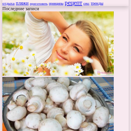
рецепт
пляжи
тренды
отдыха
секс
приготовить
принципы
Последние записи