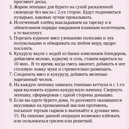
проглянет доска.
Жарим лепешки для бурито на сухой раскаленной
сковороде без масла с 2-ух сторон. Будут подниматься
пузырьки, каковые лучше прокалывать.
Испеченный хлебец выкладываем на тарелку и в
обязательном порядке накрываем влажным полотенцем,
а то высохнут.
Порезать куриное мясо узенькими полосами и лук
полукольцами и обжаривать на любом жиру, щедро
посолить.
Кукурузу вкупе с водой из банки измельчаем блендером,
добавляем молоко, куркуму и соль, ставим вариться на
10 мин.. В то время, когда смесь закипит, добавить в нее
столовую ложку муки и стремительно размешать.
Соединить мясо и кукурузу, добавить меленько
нарезанный чеснок.
На каждую лепешку намазать тоненько кетчупа и с 1-го
края выложить курино-кукурузную начинку. Свернуть
лепешку, сформировав с одной стороны донышко.
Если вы едите бурито дома, то разложите оказавшиеся
вкусняшки на промазанный маслом противень,
посыпьте тертым сырком и выпекайте в духовке мин.
15. На пикнике данной операции возможно избежать
или пользоваться грилем или решеткой.