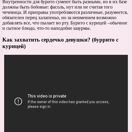
Внутренности для бурито сумеют быть разными, но в их базе
должны быть бобовые: фасоль, нут или не считая того
чечевица. И приправы употребляются различные, разумеется,
обязателен перец халапеньо, но за неимением возможно
добавлять все, что пылает во рту. Бурито с курицей –обычное
и сытное блюдо, что-то наподобие шаурмы.
Как захватить сердечко девушки? (буррито с
курицей)