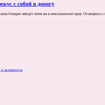
кус с собой в дорогу
нским блюдам заведет меня аж в мексиканские края. Оговорюсь с
 и активности