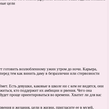
ьные цели
удет готовить возлюбленному ужин утром до ночи. Карьера,
перед тем как винить даму в безразличии или стервозности
мет. Есть девушки, каковые в школе ни с кем не видятся, они
житься, кто поддержит их амбиции и рвения. Чего она
 будет проще ориентироваться во времени. Хватит ли для вас
вения и желания, цели в жизни, пригласите ее в музей,