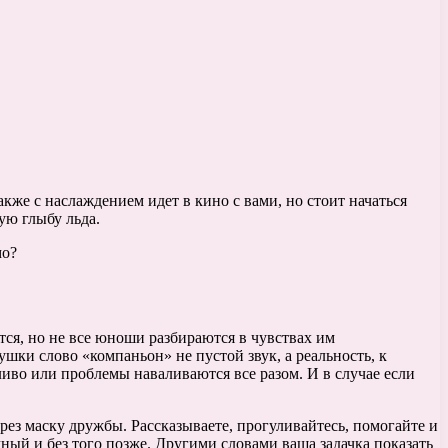
также с наслаждением идет в кино с вами, но стоит начаться
ую глыбу льда.
мо?
тся, но не все юноши разбираются в чувствах им
вушки слово «компаньон» не пустой звук, а реальность, к
ливо или проблемы наваливаются все разом. И в случае если
ерез маску дружбы. Рассказываете, прогуливайтесь, помогайте и
ный и без того позже. Другими словами ваша задачка показать