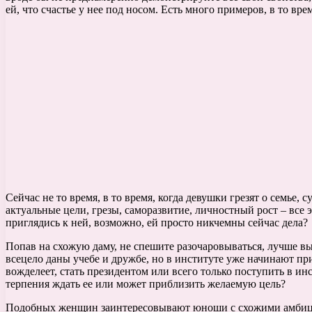
ей, что счастье у нее под носом. Есть много примеров, в то в
Сейчас не то время, в то время, когда девушки грезят о семье
актуальные цели, грезы, саморазвитие, личностный рост – все
приглядись к ней, возможно, ей просто никчемны сейчас дела?
Попав на схожую даму, не спешите разочаровываться, лучше выя
всецело даны учебе и дружбе, но в институте уже начинают пр
вожделеет, стать президентом или всего только поступить в инс
терпения ждать ее или может приблизить желаемую цель?
Подобных женщин заинтересовывают юноши с схожими амбициями,