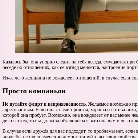
Казалось бы, она упорно следит на тебя всегда, смущается при 
беседе об отношениях, как ее взгляд меняется, настроение пор
Из-за чего женщина не вожделеет отношений, в случае если сна
Просто компаньон
Не путайте флирт и неприязненность
. Желаемое возможно при
адресованным. Если она с вами приятна, хороша и готова походи
которой она пробует. Возможно, она вожделеет от вас менее че
дело в этом, то вы должны обусловиться, кто она вам и чего как
В случае если дружба для вас подходит, то проблемы нет, если
вроде бы не преднамеренно демонстрируйте все свои свойства,