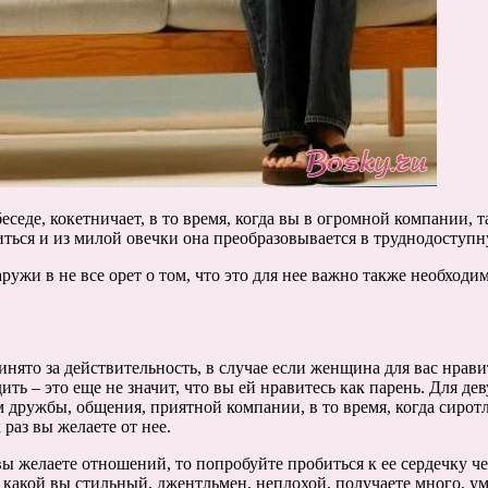
беседе, кокетничает, в то время, когда вы в огромной компании, 
титься и из милой овечки она преобразовывается в труднодоступн
ружи в не все орет о том, что это для нее важно также необходи
нято за действительность, в случае если женщина для вас нрави
ть – это еще не значит, что вы ей нравитесь как парень. Для де
м дружбы, общения, приятной компании, в то время, когда сирот
 раз вы желаете от нее.
 вы желаете отношений, то попробуйте пробиться к ее сердечку ч
 какой вы стильный, джентльмен, неплохой, получаете много, ум