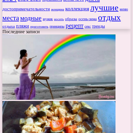
лучшие
коллекция
достопримечательности
меню
женщина
отдых
места
модные
мужик
образы
осень-зима
носить
рецепт
пляжи
тренды
отдыха
секс
приготовить
принципы
Последние записи