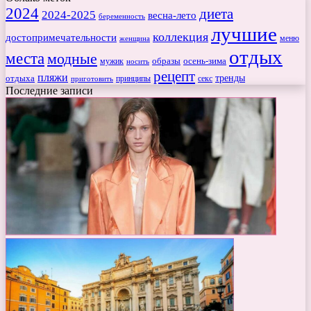
2024
диета
2024-2025
весна-лето
беременность
лучшие
коллекция
достопримечательности
меню
женщина
отдых
места
модные
мужик
образы
осень-зима
носить
рецепт
пляжи
тренды
отдыха
секс
приготовить
принципы
Последние записи