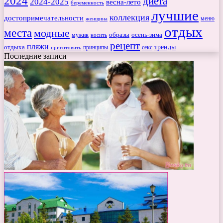
2024
диета
2024-2025
весна-лето
беременность
лучшие
коллекция
достопримечательности
меню
женщина
отдых
места
модные
мужик
образы
осень-зима
носить
рецепт
пляжи
тренды
отдыха
секс
приготовить
принципы
Последние записи